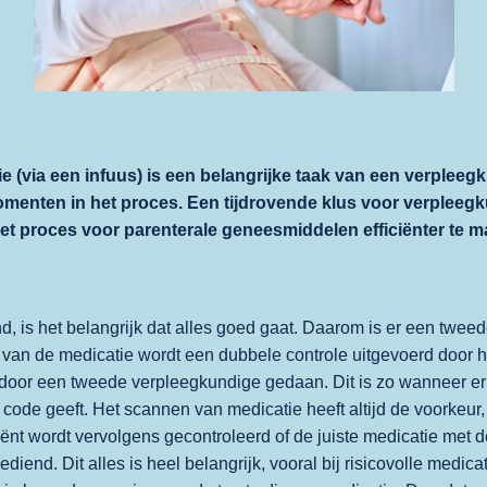
e (via een infuus) is een belangrijke taak van een verpleegk
omenten in het proces. Een tijdrovende klus voor verpleegku
 proces voor parenterale geneesmiddelen efficiënter te ma
, is het belangrijk dat alles goed gaat. Daarom is er een tweed
n van de medicatie wordt een dubbele controle uitgevoerd door
e door een tweede verpleegkundige gedaan. Dit is zo wanneer e
e geeft. Het scannen van medicatie heeft altijd de voorkeur, dit
nt wordt vervolgens gecontroleerd of de juiste medicatie met de 
diend. Dit alles is heel belangrijk, vooral bij risicovolle medic