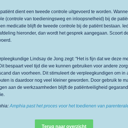
 patiënt dient een tweede controle uitgevoerd te worden. Wann
e (controle van toedieningsweg en inloopsnelheid) bij de patiën
enen medicatie blijft de tweede controle bij de patiënt bestaan. 
fdeling hieronder, dan wordt het gesprek aangegaan. Scoort de
voerd.
rpleegkundige Lindsay de Jong zegt: “Het is fijn dat we deze 
 Dit bespaart veel tijd die we kunnen gebruiken voor andere zo
escand dan voorheen. Dit stimuleert de verpleegkundigen om in 
outen is daardoor nog veel kleiner geworden. Door gebruik te 
n aan de werkzaamheden blijft de patiëntveiligheid gegarandee
ie.
phia:
Amphia past het proces voor het toedienen van parentera
Terug naar overzicht