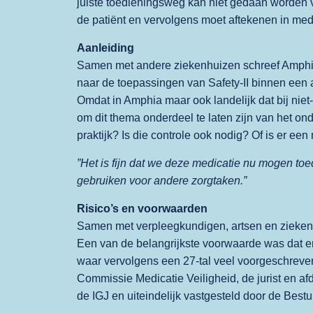
juiste toedieningsweg kan niet gedaan worden 
de patiënt en vervolgens moet aftekenen in medic
Aanleiding
Samen met andere ziekenhuizen schreef Amphia
naar de toepassingen van Safety-II binnen een
Omdat in Amphia maar ook landelijk dat bij niet-
om dit thema onderdeel te laten zijn van het on
praktijk? Is die controle ook nodig? Of is er ee
”Het is fijn dat we deze medicatie nu mogen toe
gebruiken voor andere zorgtaken.”
Risico’s en voorwaarden
Samen met verpleegkundigen, artsen en zieken
Een van de belangrijkste voorwaarde was dat er g
waar vervolgens een 27-tal veel voorgeschreven
Commissie Medicatie Veiligheid, de jurist en af
de IGJ en uiteindelijk vastgesteld door de Best