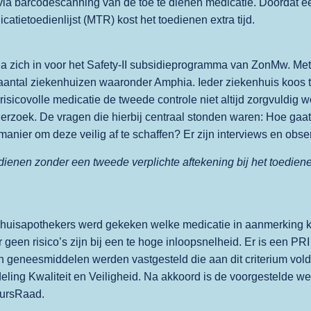
via barcodescanning van de toe te dienen medicatie. Doordat 
atietoedienlijst (MTR) kost het toedienen extra tijd.
 zich in voor het Safety-II subsidieprogramma van ZonMw. Me
 aantal ziekenhuizen waaronder Amphia. Ieder ziekenhuis koos 
risicovolle medicatie de tweede controle niet altijd zorgvuldig
derzoek. De vragen die hierbij centraal stonden waren: Hoe gaat
n manier om deze veilig af te schaffen? Er zijn interviews en obs
dienen zonder een tweede verplichte aftekening bij het toediene
huisapothekers werd gekeken welke medicatie in aanmerking kw
een risico’s zijn bij een te hoge inloopsnelheid. Er is een PRI 
 geneesmiddelen werden vastgesteld die aan dit criterium vold
deling Kwaliteit en Veiligheid. Na akkoord is de voorgestelde 
uursRaad.