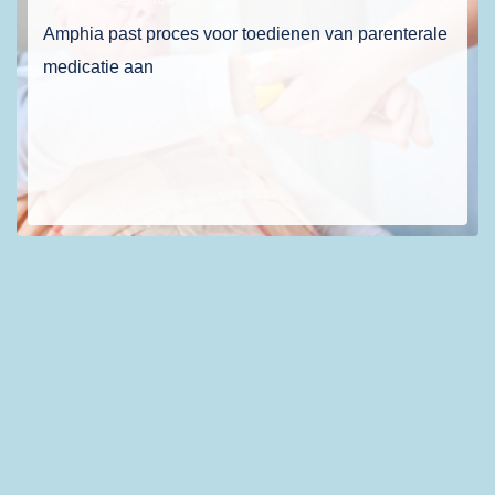
Amphia past proces voor toedienen van parenterale
medicatie aan
Amphia onderzocht hoe het proces rond parenterale medicatie veiliger en efficiënter kan. Door slimme aanpassingen daalt de werkdruk en blijft patiëntveiligheid geborgd.
Amphia
Anders Verantwoorden
Barcodescanning
Medicatieveiligheid
Parenterale Medicatie
Patiëntveiligheid
Safety II
Verpleegkundigen
Werkdruk
Zorgprocessen
MORE